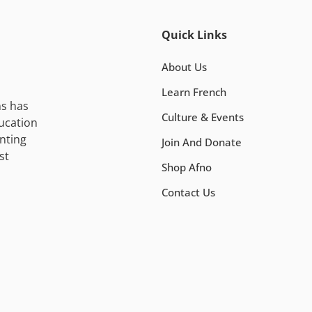
Quick Links
About Us
Learn French
ns has
Culture & Events
ucation
nting
Join And Donate
st
Shop Afno
Contact Us