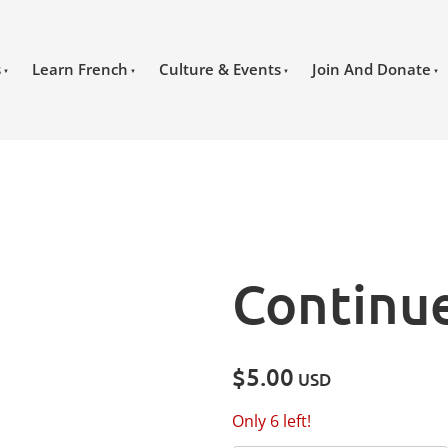
s
Learn French
Culture & Events
Join And Donate
Continu
$5.00
USD
Only 6 left!