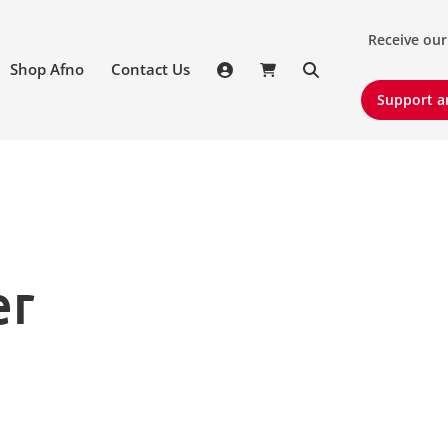
Receive our 
Receive our
Shop Afno
Contact Us
Support an
Support a
er