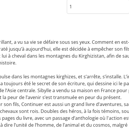
rillant, a vu sa vie se défaire sous ses yeux. Comment en est-
t raté jusqu’à aujourd’hui, elle est décidée à empêcher son f
c lui à cheval dans les montagnes du Kirghizistan, afin de sa
histoire.
lse dans les montagnes kirghizes, et s’arrête, s’installe. 
l a toujours été le secret de son écriture, qui dessine ici le
 de l’Asie centrale. Sibylle a vendu sa maison en France pou
t la peur de l’avenir s’est transmuée en peur du présent.
n fils, Continuer est aussi un grand livre d’aventures, sau
evaux sont rois. Doubles des héros, à la fois témoins, sout
s pages du livre, avec un passage d’anthologie où l'action est
 à dire l’unité de l’homme, de l’animal et du cosmos, malgr