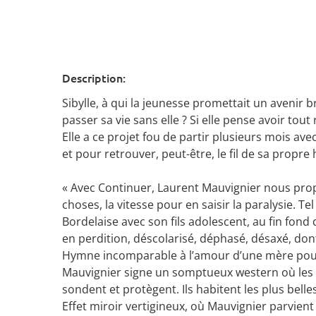
Description:
Sibylle, à qui la jeunesse promettait un avenir b
passer sa vie sans elle ? Si elle pense avoir tou
Elle a ce projet fou de partir plusieurs mois ave
et pour retrouver, peut-être, le fil de sa propre 
« Avec Continuer, Laurent Mauvignier nous propu
choses, la vitesse pour en saisir la paralysie. Te
Bordelaise avec son fils adolescent, au fin fond
en perdition, déscolarisé, déphasé, désaxé, don
Hymne incomparable à l’amour d’une mère pour so
Mauvignier signe un somptueux western où les ch
sondent et protègent. Ils habitent les plus belle
Effet miroir vertigineux, où Mauvignier parvient