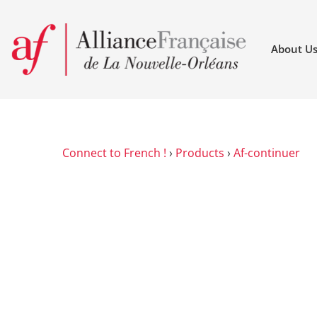
About U
Connect to French !
›
Products
›
Af-continuer