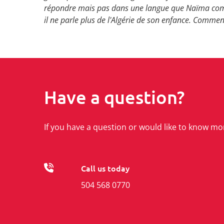
répondre mais pas dans une langue que Naïma compr
il ne parle plus de l'Algérie de son enfance. Comment
Have a question?
If you have a question or would like to know mo
Call us today
504 568 0770