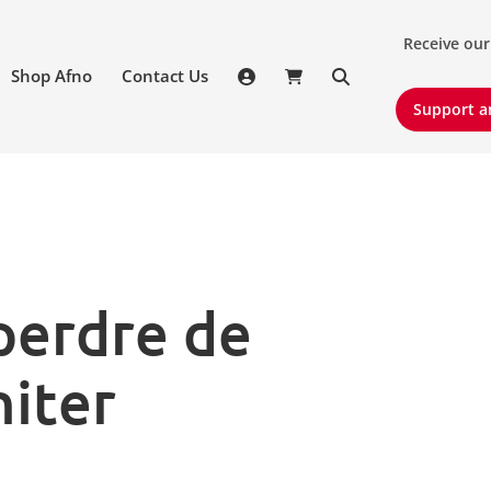
Receive our 
Receive our
Shop Afno
Contact Us
Support an
Support a
 perdre de
niter