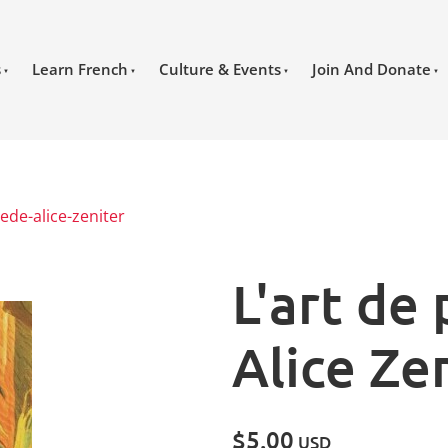
s
Learn French
Culture & Events
Join And Donate
ede-alice-zeniter
L'art de
Alice Ze
$5.00
USD