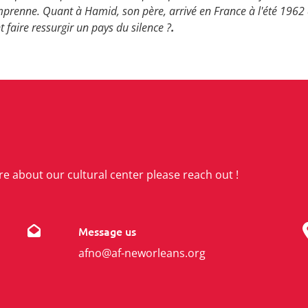
enne. Quant à Hamid, son père, arrivé en France à l'été 1962 d
 faire ressurgir un pays du silence ?
.
re about our cultural center please reach out !
Message us
afno@af-neworleans.org