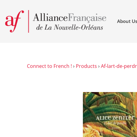
About U
Connect to French !
›
Products
›
Af-lart-de-perdr