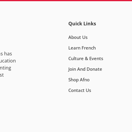
Quick Links
About Us
Learn French
ns has
Culture & Events
ucation
nting
Join And Donate
st
Shop Afno
Contact Us